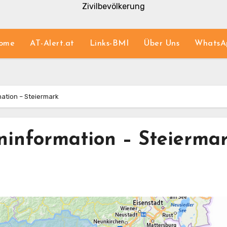
Zivilbevölkerung
ome
AT-Alert.at
Links-BMI
Über Uns
WhatsA
ation – Steiermark
ninformation – Steierma