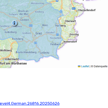
tLevel4.German.26816.20250626