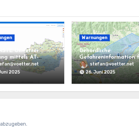
ungen
Warnungen
RSTE Unwetter
Behördliche
ng mittels AT-
Gefahreninformation f
 in Österreich
den Raum Spielberg
efan@voetter.net
stefan@voetter.net
Juni 2025
26. Juni 2025
 abzugeben.