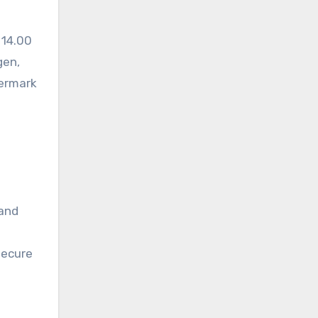
 14.00
gen,
iermark
 and
secure