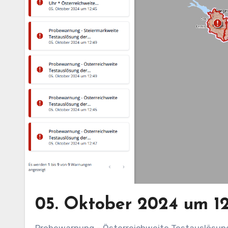
05. Oktober 2024 um 12
Probewarnung – Österreichweite Testauslösung der Zivilschutzsignale über Sirenen und Testauslösung von AT-