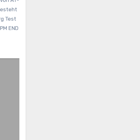
besteht
rg Test
5 PM END